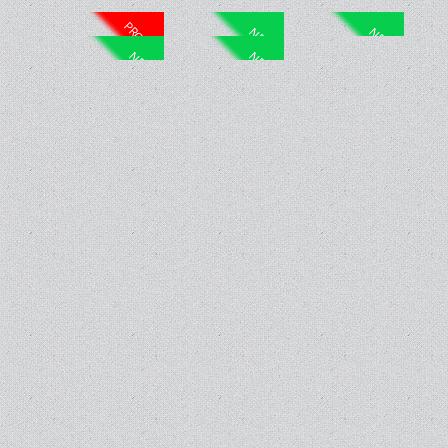
Live Casino
PROMO
NEW
NEW
NEW
NEW
Poker
PROMO
Slots
PROMO
IDN Live
Togel
PROMO
Elottery
Tangkas
PROMO
Tembak Ikan