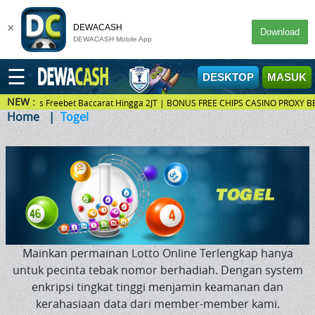
×
DEWACASH
Download
DEWACASH Mobile App
☰
DESKTOP
MASUK
NEW :
ri | Bonus Freebet Baccarat Hingga 2JT | BONUS FREE CHIPS CASINO PROXY
DAFTAR
MASUK
Home
Togel
Beranda
Deposit
Games
PROMO
Sportbook
Mainkan permainan Lotto Online Terlengkap hanya
untuk pecinta tebak nomor berhadiah. Dengan system
PROMO
enkripsi tingkat tinggi menjamin keamanan dan
E-Sport
kerahasiaan data dari member-member kami.
PROMO