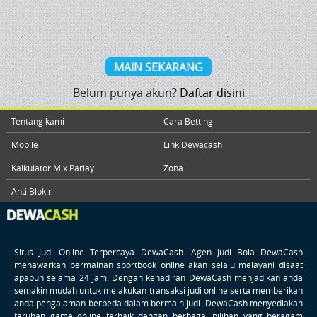
Arcade
MAIN SEKARANG
Promosi
Belum punya akun?
Daftar disini
Referral
Tentang kami
Cara Betting
VIP
Mobile
Link Dewacash
Member
Lainnya
Kalkulator Mix Parlay
Zona
Anti Blokir
VERSI DESKTOP
©
DEWACASH
Situs Judi Online Terpercaya
DewaCash
. Agen Judi Bola DewaCash
Situs
menawarkan permainan sportbook online akan selalu melayani disaat
Website
apapun selama 24 jam. Dengan kehadiran DewaCash menjadikan anda
Bandar
semakin mudah untuk melakukan transaksi judi online serta memberikan
Agen
anda pengalaman berbeda dalam bermain judi. DewaCash menyediakan
Taruhan
taruhan game online terbaik dengan berbagai pilihan yang beragam