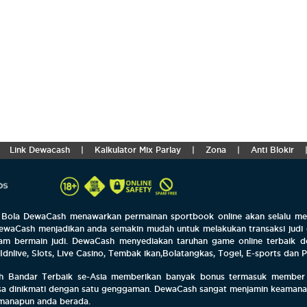
Link Dewacash
|
Kalkulator Mix Parlay
|
Zona
|
Anti Blokir
 Bola DewaCash menawarkan permainan sportbook online akan selalu me
ewaCash menjadikan anda semakin mudah untuk melakukan transaksi judi 
m bermain judi. DewaCash menyediakan taruhan game online terbaik d
dnlive, Slots, Live Casino, Tembak ikan,Bolatangkas, Togel, E-sports dan P
h Bandar Terbaik se-Asia memberikan banyak bonus termasuk member 
 bisa dinikmati dengan satu genggaman. DewaCash sangat menjamin keaman
manapun anda berada.