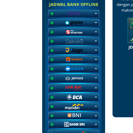
JADWAL BANK OFFLINE
dengan j
maksim
JO